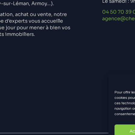
Le samedi : 9
y-sur-Léman, Armoy…).
04 50 70 39 
ation, achat ou vente, notre
agence@che
e d’experts vous accueille
e jour pour mener à bien vos
ts immobiliers.
Pour offrir l
cookies pour
ces technolo
navigation ou
consentement
Ac