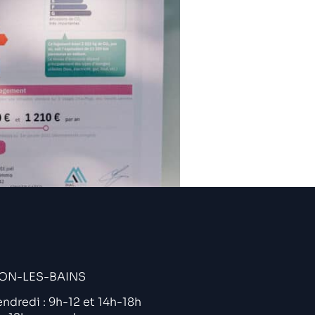
e acquisition ? Pour vous
ON-LES-BAINS
endredi : 9h-12 et 14h-18h