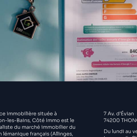
 rêves ? Comment définir votre budget ? Comment financer votr
chat immobilier, voici un guide adapté à chaque situation.
e immobilière située à
7 Av. d’Évian
n-les-Bains, Côté Immo est le
74200 THON
aliste du marché immobilier du
Du lundi au v
n lémanique français (Allinges,