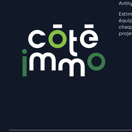
Anth
Estim
équip
chaqu
proje