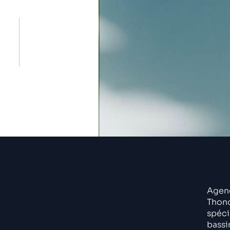
Comment trouver le logement de vos
accompagner tout au long de votre a
Agenc
Thono
spéci
bassi