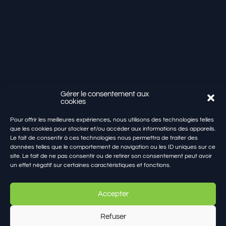
Gérer le consentement aux
cookies
7 Av. d’Évian
Pour offrir les meilleures expériences, nous utilisons des technologies telles
74200 THONON-LES-BAINS
que les cookies pour stocker et/ou accéder aux informations des appareils.
Le fait de consentir à ces technologies nous permettra de traiter des
Du lundi au vendredi : 9h-12 et 14h-18h
données telles que le comportement de navigation ou les ID uniques sur ce
Le samedi : 9h-12h sur rendez-vous
site. Le fait de ne pas consentir ou de retirer son consentement peut avoir
un effet négatif sur certaines caractéristiques et fonctions.
04 50 70 39 02
agence@chezcoteimmo.com
Accepter
Refuser